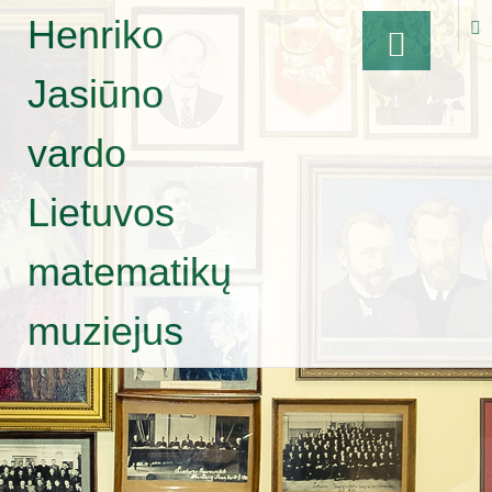
Henriko
Jasiūno
Skip to
content
vardo
Lietuvos
matematikų
muziejus