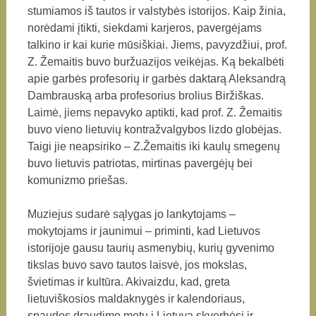
stumiamos iš tautos ir valstybės istorijos. Kaip žinia,
norėdami įtikti, siekdami karjeros, pavergėjams
talkino ir kai kurie mūsiškiai. Jiems, pavyzdžiui, prof.
Z. Žemaitis buvo buržuazijos veikėjas. Ką bekalbėti
apie garbės profesorių ir garbės daktarą Aleksandrą
Dambrauską arba profesorius brolius Biržiškas.
Laimė, jiems nepavyko aptikti, kad prof. Z. Žemaitis
buvo vieno lietuvių kontražvalgybos lizdo globėjas.
Taigi jie neapsiriko – Z.Žemaitis iki kaulų smegenų
buvo lietuvis patriotas, mirtinas pavergėjų bei
komunizmo priešas.
Muziejus sudarė sąlygas jo lankytojams –
mokytojams ir jaunimui – priminti, kad Lietuvos
istorijoje gausu taurių asmenybių, kurių gyvenimo
tikslas buvo savo tautos laisvė, jos mokslas,
švietimas ir kultūra. Akivaizdu, kad, greta
lietuviškosios maldaknygės ir kalendoriaus,
spaudos draudimo metu į Lietuvą skverbėsi ir