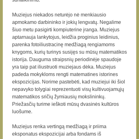
Muziejus niekados neturėjo nė menkiausio
apmokamo darbininko ir jokių lengvatų. Negalime
šiuo metu pasigirti kompiuterine įranga. Muziejus
aptarnauja lankytojus, leidžia proginius leidinius,
parenka fotoiliustracinę medžiagą rengiamoms
knygoms, kurių turinys susijęs su mūsų matematikos
istorija. Dauguma straipsnių periodinėje spaudoje
yra taip pat iliustruoti muziejaus dėka. Muziejus
padeda mokykloms rengti matematines istorines
ekspozicijas. Norime pastebėti, kad muziejui iki šiol
nepavyko tolygiai reprezentuoti visų kultivuojamųjų
matematikos sričių žymiausių mokslininkų.
Priežasčių turime ieškoti mūsų dvasinės kultūros
luošume.
Muziejus renka vertingą medžiagą ir priima
eksponatus ekspozicijai arba fondams iš