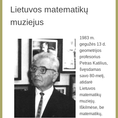
Lietuvos matematikų
muziejus
1983 m.
gegužės 13 d.
geometrijos
profesorius
Petras Katilius,
švęsdamas
savo 80-metį,
atidarė
Lietuvos
matematikų
muziejų.
Iškilmėse, be
matematikų,