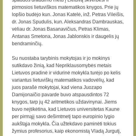
pirmosios lietuviškos matematikos knygos. Prie jų
lopšio budėjo kun. Jonas Katelė, inž. Petras Vileišis,
dr. Jonas Spudulis, kun. Aleksandras Dambrauskas,
vėliau dr. Jonas Basanavičius, Petras Klimas,
Antanas Smetona, Jonas Jablonskis ir daugelis jų
bendraminčių.
Su nuostaba tarybinis mokytojas ir jo mokinys
sutikdavo žinią, kad Nepriklausomybės metais
Lietuvos pradinė ir vidurinė mokykla turėjo po kelis
variantus lietuviškų matematikos vadovėlių, kad
juos parašė mokytojai, kad viena Juozapo
Damijonaičio pavarde buvo atspausdintos 72
knygos, tarp jų 42 aritmetikos uždavinynai. Jiems
buvo neįtikėtina, kad Lietuvos universitetas Kaune
per pirmąjį savo dešimtmetį tapo europinio lygio
aukštąja mokykla. Čia užtekdavo paminėti tokius
žymius profesorius, kaip ekonomistą Vladą Jurgutį,