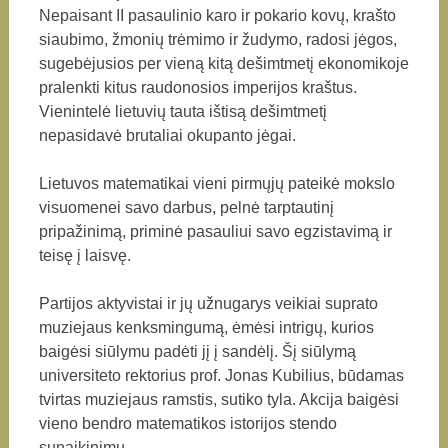
Nepaisant II pasaulinio karo ir pokario kovų, krašto
siaubimo, žmonių trėmimo ir žudymo, radosi jėgos,
sugebėjusios per vieną kitą dešimtmetį ekonomikoje
pralenkti kitus raudonosios imperijos kraštus.
Vienintelė lietuvių tauta ištisą dešimtmetį
nepasidavė brutaliai okupanto jėgai.
Lietuvos matematikai vieni pirmųjų pateikė mokslo
visuomenei savo darbus, pelnė tarptautinį
pripažinimą, priminė pasauliui savo egzistavimą ir
teisę į laisvę.
Partijos aktyvistai ir jų užnugarys veikiai suprato
muziejaus kenksmingumą, ėmėsi intrigų, kurios
baigėsi siūlymu padėti jį į sandėlį. Šį siūlymą
universiteto rektorius prof. Jonas Kubilius, būdamas
tvirtas muziejaus ramstis, sutiko tyla. Akcija baigėsi
vieno bendro matematikos istorijos stendo
sunaikinimu.