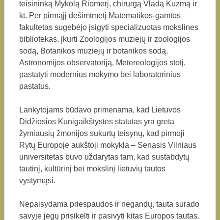
teisininką Mykolą Riomerį, chirurgą Vladą Kuzmą ir
kt. Per pirmąjį dešimtmetį Matematikos-gamtos
fakultetas sugebėjo įsigyti specializuotas mokslines
bibliotekas, įkurti Zoologijos muziejų ir zoologijos
sodą, Botanikos muziejų ir botanikos sodą,
Astronomijos observatoriją, Metereologijos stotį,
pastatyti modernius mokymo bei laboratorinius
pastatus.
Lankytojams būdavo primenama, kad Lietuvos
Didžiosios Kunigaikštystės statutas yra greta
žymiausių žmonijos sukurtų teisynų, kad pirmoji
Rytų Europoje aukštoji mokykla – Senasis Vilniaus
universitetas buvo uždarytas tam, kad sustabdytų
tautinį, kultūrinį bei mokslinį lietuvių tautos
vystymąsi.
Nepaisydama priespaudos ir negandų, tauta surado
savyje jėgų prisikelti ir pasivyti kitas Europos tautas.