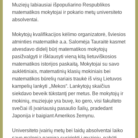
Muziejų labiausiai išpopuliarino Respublikos
matematikos mokytojai ir pokario metų universiteto
absolventai.
Mokytojų kvalifikacijos kėlimo organizatorė, šviesios
atminties matematikė a.a. Salomėja Tauraitė kasmet
atvesdavo didelį būrį matematikos mokytojų
pasižvalgyti ir išklausyti vieną kitą lietuviškosios
matematikos istorijos paskaitą. Mokytojai su savo
auklėtiniais, matematinių klasių mokiniais bei
matematikos būrelių nariais traukė iš visų Lietuvos
kampelių lankyti ,,Mekos“. Lankytojų skaičius
siekdavo beveik tūkstantį per metus. Be mokytojų ir
mokinių, muziejuje yra buvę, ko gero, visi fakulteto
svečiai iš įvairiausių pasaulio šalių, pradedant
Japonija ir baigiant Amerikos žemynu.
Universiteto įvairių metų bei laidų absolventai laiko
savo malonia pareiga susirinkti į muziejų, pabūti