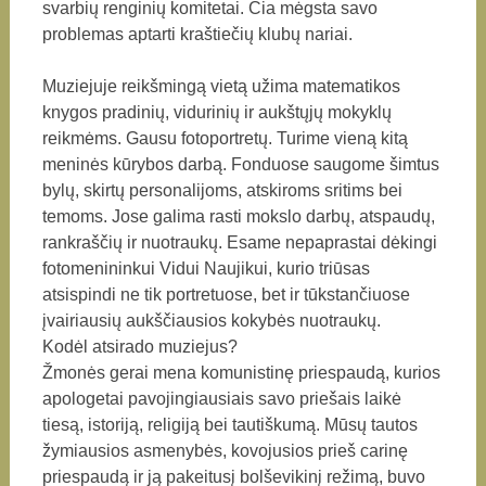
svarbių renginių komitetai. Čia mėgsta savo
problemas aptarti kraštiečių klubų nariai.
Muziejuje reikšmingą vietą užima matematikos
knygos pradinių, vidurinių ir aukštųjų mokyklų
reikmėms. Gausu fotoportretų. Turime vieną kitą
meninės kūrybos darbą. Fonduose saugome šimtus
bylų, skirtų personalijoms, atskiroms sritims bei
temoms. Jose galima rasti mokslo darbų, atspaudų,
rankraščių ir nuotraukų. Esame nepaprastai dėkingi
fotomenininkui Vidui Naujikui, kurio triūsas
atsispindi ne tik portretuose, bet ir tūkstančiuose
įvairiausių aukščiausios kokybės nuotraukų.
Kodėl atsirado muziejus?
Žmonės gerai mena komunistinę priespaudą, kurios
apologetai pavojingiausiais savo priešais laikė
tiesą, istoriją, religiją bei tautiškumą. Mūsų tautos
žymiausios asmenybės, kovojusios prieš carinę
priespaudą ir ją pakeitusį bolševikinį režimą, buvo