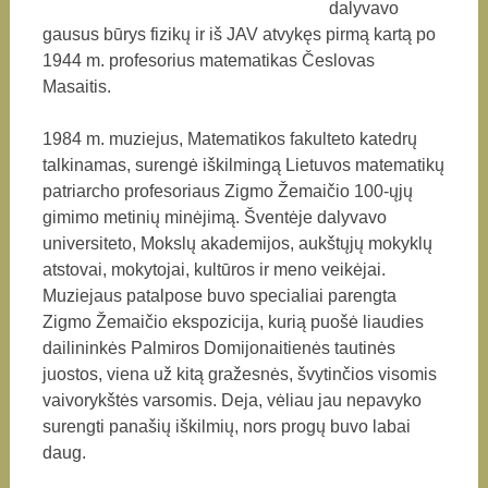
dalyvavo
gausus būrys fizikų ir iš JAV atvykęs pirmą kartą po
1944 m. profesorius matematikas Česlovas
Masaitis.
1984 m. muziejus, Matematikos fakulteto katedrų
talkinamas, surengė iškilmingą Lietuvos matematikų
patriarcho profesoriaus Zigmo Žemaičio 100-ųjų
gimimo metinių minėjimą. Šventėje dalyvavo
universiteto, Mokslų akademijos, aukštųjų mokyklų
atstovai, mokytojai, kultūros ir meno veikėjai.
Muziejaus patalpose buvo specialiai parengta
Zigmo Žemaičio ekspozicija, kurią puošė liaudies
dailininkės Palmiros Domijonaitienės tautinės
juostos, viena už kitą gražesnės, švytinčios visomis
vaivorykštės varsomis. Deja, vėliau jau nepavyko
surengti panašių iškilmių, nors progų buvo labai
daug.