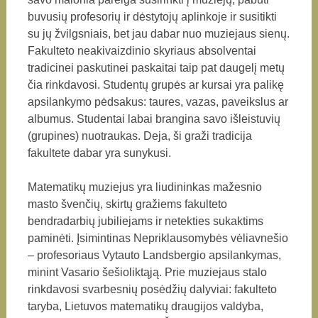
buvusių profesorių ir dėstytojų aplinkoje ir susitikti
su jų žvilgsniais, bet jau dabar nuo muziejaus sienų.
Fakulteto neakivaizdinio skyriaus absolventai
tradicinei paskutinei paskaitai taip pat daugelį metų
čia rinkdavosi. Studentų grupės ar kursai yra palikę
apsilankymo pėdsakus: taures, vazas, paveikslus ar
albumus. Studentai labai brangina savo išleistuvių
(grupines) nuotraukas. Deja, ši graži tradicija
fakultete dabar yra sunykusi.
Matematikų muziejus yra liudininkas mažesnio
masto švenčių, skirtų gražiems fakulteto
bendradarbių jubiliejams ir netekties sukaktims
paminėti. Įsimintinas Nepriklausomybės vėliavnešio
– profesoriaus Vytauto Landsbergio apsilankymas,
minint Vasario šešioliktąją. Prie muziejaus stalo
rinkdavosi svarbesnių posėdžių dalyviai: fakulteto
taryba, Lietuvos matematikų draugijos valdyba,